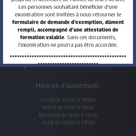
Les personnes souhaitant bénéficier d’une
exonération sont invitées à nous retourner le
Voir toutes les actualités
formulaire de demande d’exemption, dûment
rempli, accompagné d’une attestation de
. Sans ces documents,
formation valable
l’exonération ne pourra pas être accordée.
************************************************
INFOS ADMINISTRATION
*************************
AVIS AUX PROPRIÉTAIRES
Heures d'ouverture:
FONCIERS
QUI ONT VENDU LEUR
Lundi de 17h00 à 19h00
Mardi de 9h30 à 11h30
BIEN IMMOBILIER DURANT
Mercredi de 9h30 à 11h30
Jeudi de 14h00 à 17h00
L’ANNÉE 2026