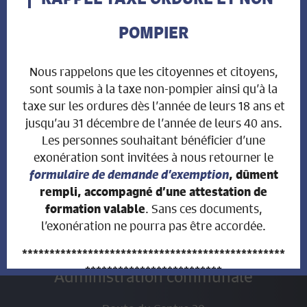
POMPIER
Nous rappelons que les citoyennes et citoyens,
INFOS ADMINISTRATION
sont soumis à la taxe non-pompier ainsi qu’à la
taxe sur les ordures dès l’année de leurs 18 ans et
jusqu’au 31 décembre de l’année de leurs 40 ans.
Heures d'ouverture:
Les personnes souhaitant bénéficier d’une
exonération sont invitées à nous retourner le
Lundi de 17h00 à 19h00
formulaire de demande d’exemption
, dûment
Mardi de 9h30 à 11h30
rempli, accompagné d’une attestation de
Mercredi de 9h30 à 11h30
. Sans ces documents,
formation valable
Jeudi de 14h00 à 17h00
l’exonération ne pourra pas être accordée.
************************************************
*************************
Administration communale
AVIS AUX PROPRIÉTAIRES