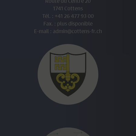
Route du Centre 20
1741 Cottens
FONCIERS
QUI ONT VENDU LEUR
Tél. : +41 26 477 93 00
Fax. : plus disponible
BIEN IMMOBILIER DURANT
E-mail :
admin@cottens-fr.ch
L’ANNÉE 2026
Nous portons à votre connaissance que nous
n’avons pas la possibilité technique et légale
d’établir la facture de contribution immobilière au
prorata.
En effet, la Loi sur les impôts communaux (LICo)
art. 13 al.3 stipule :
Cette contribution est
due par
le propriétaire
ou par l’usufruitier
inscrit au
er
registre foncier le 1
janvier de la période
fiscale
. Elle est calculée sur la valeur fiscale fixée
au 31 décembre de l’année civile précédant la