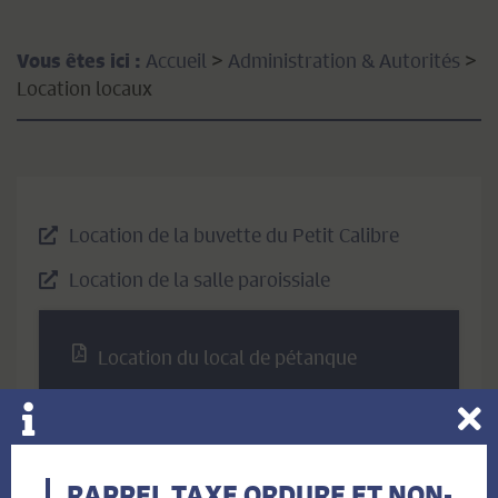
Accueil
>
Administration & Autorités
>
Vous êtes ici :
Location locaux
Location de la buvette du Petit Calibre
Location de la salle paroissiale
Location du local de pétanque
RAPPEL TAXE ORDURE ET NON-