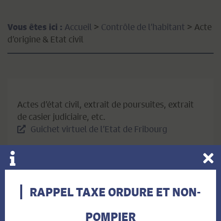
Accueil
>
Contrôle de l’habitant
>
Acte
Vous êtes ici :
d’origine & Etat civil
Actes d’état civil, extrait de poursuites, extrait
de casier judiciaire, etc.
Guichet virtuel de l’Etat de Fribourg
RAPPEL TAXE ORDURE ET NON-
POMPIER