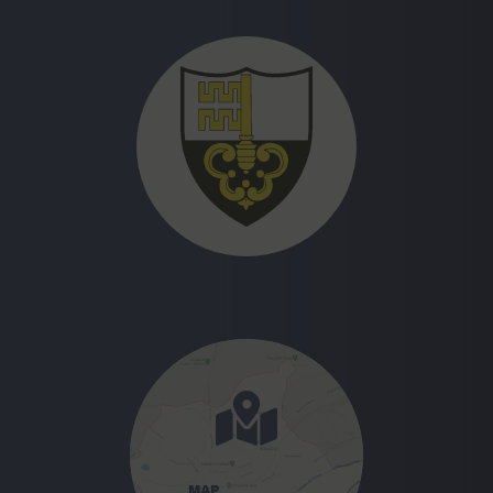
BIEN IMMOBILIER DURANT
L’ANNÉE 2026
Nous portons à votre connaissance que nous
n’avons pas la possibilité technique et légale
d’établir la facture de contribution immobilière au
prorata.
En effet, la Loi sur les impôts communaux (LICo)
art. 13 al.3 stipule :
Cette contribution est
due par
le propriétaire
ou par l’usufruitier
inscrit au
er
registre foncier le 1
janvier de la période
fiscale
. Elle est calculée sur la valeur fiscale fixée
au 31 décembre de l’année civile précédant la
période fiscale.
MAP