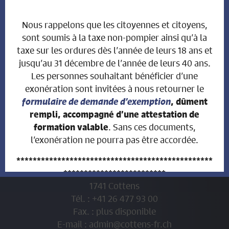
INFOS ADMINISTRATION
Nous rappelons que les citoyennes et citoyens,
sont soumis à la taxe non-pompier ainsi qu’à la
Heures d'ouverture:
taxe sur les ordures dès l’année de leurs 18 ans et
jusqu’au 31 décembre de l’année de leurs 40 ans.
Lundi de 17h00 à 19h00
Les personnes souhaitant bénéficier d’une
Mardi de 9h30 à 11h30
exonération sont invitées à nous retourner le
Mercredi de 9h30 à 11h30
formulaire de demande d’exemption
, dûment
Jeudi de 14h00 à 17h00
rempli, accompagné d’une attestation de
. Sans ces documents,
formation valable
l’exonération ne pourra pas être accordée.
Administration communale
************************************************
Route du Centre 20
*************************
1741 Cottens
AVIS AUX PROPRIÉTAIRES
Tél. : +41 26 477 93 00
Fax. : plus disponible
FONCIERS
E-mail :
QUI ONT VENDU LEUR
admin@cottens-fr.ch