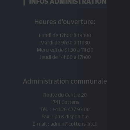
Il revient donc au propriétaire inscrit au RF au 1
INFOS ADMINISTRATION
janvier de l’année courante de s’arranger avec le
nouveau propriétaire.
Heures d'ouverture:
************************************************
**************************
Lundi de 17h00 à 19h00
Mardi de 9h30 à 11h30
Mercredi de 9h30 à 11h30
Jeudi de 14h00 à 17h00
Administration communale
Route du Centre 20
1741 Cottens
Tél. : +41 26 477 93 00
Fax. : plus disponible
E-mail :
admin@cottens-fr.ch