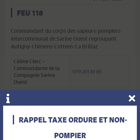
FEU 118
Commandant du corps des sapeurs-pompiers
intercommunal de Sarine Ouest regroupant
Autigny-Chénens-Cottens-La Brillaz
Céline Clerc –
Commandante de la
079 201 81 85
Compagnie Sarine
Ouest
Nicolas Mathys –
celine.clerc@bataillon-
Commandant
sarine.ch
remplaçant
En cas d’urgence ou si non réponse, n’hésitez
RAPPEL TAXE ORDURE ET NON-
pas à composer le 118 !
POMPIER