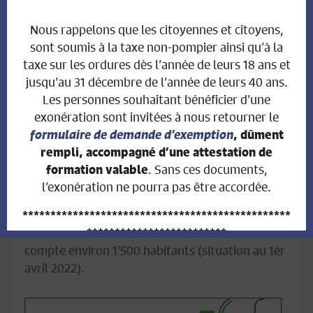
POLICE 117
Nous rappelons que les citoyennes et citoyens,
sont soumis à la taxe non-pompier ainsi qu’à la
Gendarmerie
taxe sur les ordures dès l’année de leurs 18 ans et
cantonale
026 305 87 55
Prez-vers-Noréaz
jusqu’au 31 décembre de l’année de leurs 40 ans.
Les personnes souhaitant bénéficier d’une
PRÉSENTATION DU VILLAGE
exonération sont invitées à nous retourner le
formulaire de demande d’exemption
, dûment
La commune de Cottens se situe dans le district
rempli, accompagné d’une attestation de
. Sans ces documents,
de la Sarine du canton de Fribourg, à mi-distance
formation valable
l’exonération ne pourra pas être accordée.
entre les villes de Fribourg et de Romont (13
km).
************************************************
Elle s’étend sur 497 ha. à 710 m d’altitude et
*************************
compte environ 1’500 habitants (situation au 1er
AVIS AUX PROPRIÉTAIRES
avril 2022).
FONCIERS
QUI ONT VENDU LEUR