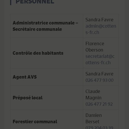
PERSONNEL
Sandra Favre
Administratrice communale –
admin@cotten
Secrétaire communale
s-fr.ch
Florence
Oberson
Contrôle des habitants
secretariat@c
ottens-fr.ch
Sandra Favre
Agent AVS
026 477 93 00
Claude
Magnin
Préposé local
026 477 21 92
Damien
Berset
Forestier communal
079 204 03 39