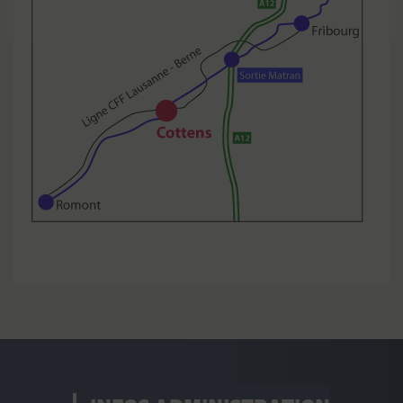
BIEN IMMOBILIER DURANT
L’ANNÉE 2026
Nous portons à votre connaissance que nous
n’avons pas la possibilité technique et légale
d’établir la facture de contribution immobilière au
prorata.
En effet, la Loi sur les impôts communaux (LICo)
art. 13 al.3 stipule :
Cette contribution est
due par
le propriétaire
ou par l’usufruitier
inscrit au
er
registre foncier le 1
janvier de la période
fiscale
. Elle est calculée sur la valeur fiscale fixée
au 31 décembre de l’année civile précédant la
période fiscale.
er