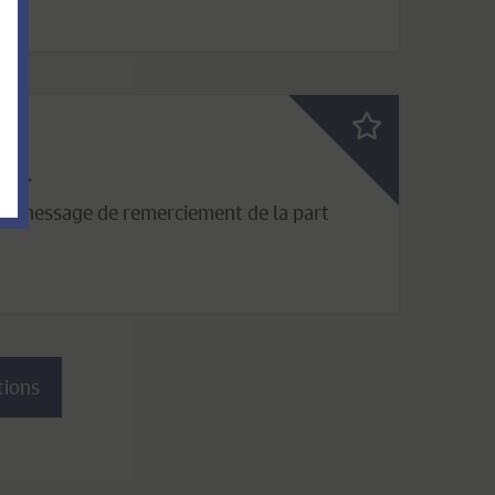
nal
 un message de remerciement de la part
tions