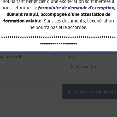
souhaitant bénéficier d’une exonération sont invitées à
Consulter
nous retourner le
formulaire de demande d’exemption
,
dûment rempli, accompagné d’une attestation de
. Sans ces documents, l’exonération
formation valable
ne pourra pas être accordée.
Publié le : 1 juin 2026
*******************************************************
Duel intercommu
******************
Vous trouverez ci-joint
 maintenant
de [...]
AVIS AUX PROPRIÉTAIRES FONCIERS
Consulter
QUI ONT VENDU LEUR BIEN IMMOBILIER
DURANT L’ANNÉE 2026
Toutes les manifesta
Nous portons à votre connaissance que nous n’avons
pas la possibilité technique et légale d’établir la facture
de contribution immobilière au prorata.