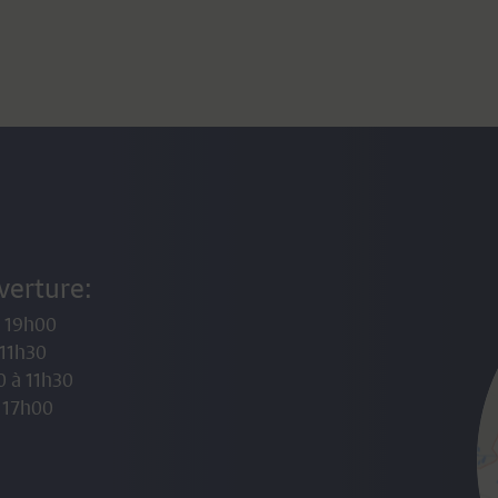
En effet, la Loi sur les impôts communaux (LICo) art. 13
al.3 stipule :
Cette contribution est
due par le
propriétaire
ou par l’usufruitier
inscrit au registre
er
foncier le 1
janvier de la période fiscale
. Elle est
calculée sur la valeur fiscale fixée au 31 décembre de
l’année civile précédant la période fiscale.
er
Il revient donc au propriétaire inscrit au RF au 1
janvier
de l’année courante de s’arranger avec le nouveau
propriétaire.
verture:
*******************************************************
à 19h00
*******************
 11h30
0 à 11h30
 17h00