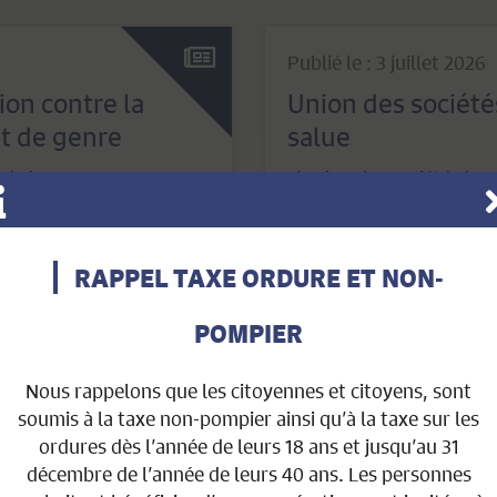
Publié le : 3 juillet 2026
on contre la
Union des société
t de genre
salue
e de la campagne
L’Union des sociétés lo
2027 des lotos [...]
Consulter
RAPPEL TAXE ORDURE ET NON-
POMPIER
Publié le : 30 juin 2026
Nous rappelons que les citoyennes et citoyens, sont
des proches
Recherche de béné
soumis à la taxe non-pompier ainsi qu’à la taxe sur les
domicile
ordures dès l’année de leurs 18 ans et jusqu’au 31
Direction de la
décembre de l’année de leurs 40 ans. Les personnes
Il nous manque des bénév