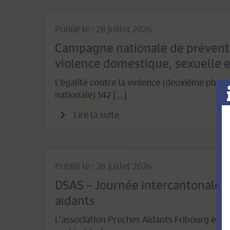
Publié le : 28 juillet 2026
Campagne nationale de préventi
violence domestique, sexuelle e
L’égalité contre la violence (deuxième phas
nationale) 142 [...]
Lire la suite
Publié le : 28 juillet 2026
DSAS – Journée intercantonale 
aidants
L’association Proches Aidants Fribourg et la 