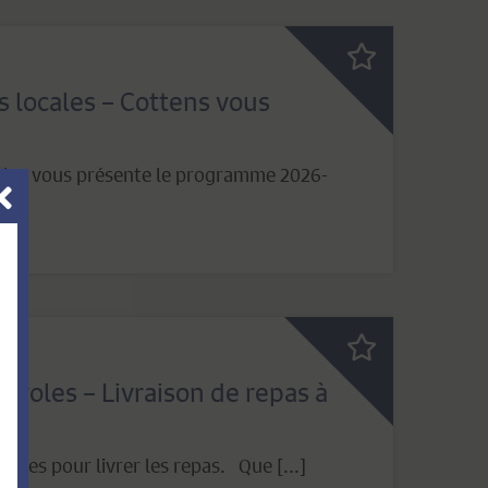
s locales – Cottens vous
cales vous présente le programme 2026-
voles – Livraison de repas à
oles pour livrer les repas. Que [...]