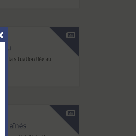
’eau
e la situation liée au
des aînés