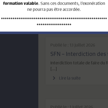
Le Réseau Santé de la Glâne s’e
. Sans ces documents, l’exonération
formation valable
organiser cette soirée, à notre [
ne pourra pas être accordée.
Lire la suite
*******************************************************
******************
AVIS AUX PROPRIÉTAIRES FONCIERS
Publié le : 13 juillet 2026
QUI ONT VENDU LEUR BIEN IMMOBILIER
SFN – Interdiction des 
DURANT L’ANNÉE 2026
Interdiction totale de faire du 
[...]
Nous portons à votre connaissance que nous n’avons
Lire la suite
pas la possibilité technique et légale d’établir la facture
de contribution immobilière au prorata.
En effet, la Loi sur les impôts communaux (LICo) art. 13
al.3 stipule :
Cette contribution est
due par le
Publié le : 1 juillet 2026