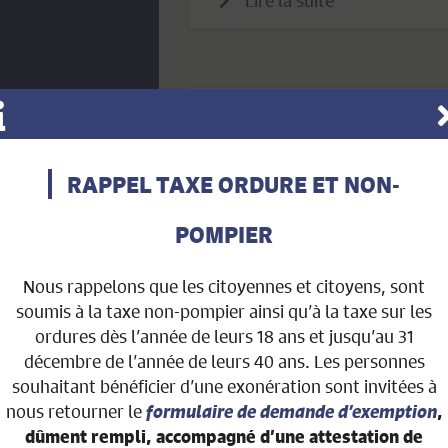
Lire la suite
Publié le : 15 juillet 2026
Rappel – Restriction d
RAPPEL TAXE ORDURE ET NON-
Le conseil communal rappelle qu
manque d’eau [...]
POMPIER
Lire la suite
Nous rappelons que les citoyennes et citoyens, sont
soumis à la taxe non-pompier ainsi qu’à la taxe sur les
ordures dès l’année de leurs 18 ans et jusqu’au 31
décembre de l’année de leurs 40 ans. Les personnes
Publié le : 15 juillet 2026
souhaitant bénéficier d’une exonération sont invitées à
nous retourner le
formulaire de demande d’exemption
Réseau Santé – Disco 
,
dûment rempli, accompagné d’une attestation de