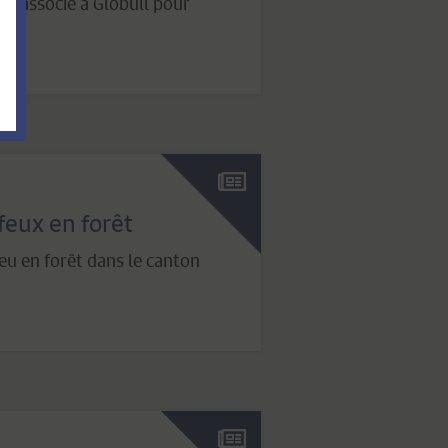
st associé à Globull pour
...]
feux en forêt
feu en forêt dans le canton