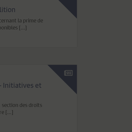
ition
cernant la prime de
nibles [...]
 Initiatives et
, section des droits
e [...]