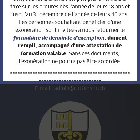
Mardi de 9h30 à 11h30
taxe sur les ordures dès l’année de leurs 18 ans et
Mercredi de 9h30 à 11h30
jusqu’au 31 décembre de l’année de leurs 40 ans.
Jeudi de 14h00 à 17h00
Les personnes souhaitant bénéficier d’une
exonération sont invitées à nous retourner le
formulaire de demande d’exemption
, dûment
Administration communale
rempli, accompagné d’une attestation de
. Sans ces documents,
formation valable
Route du Centre 20
l’exonération ne pourra pas être accordée.
1741 Cottens
Tél. : +41 26 477 93 00
************************************************
Fax. : plus disponible
*************************
E-mail :
admin@cottens-fr.ch
AVIS AUX PROPRIÉTAIRES
FONCIERS
QUI ONT VENDU LEUR
BIEN IMMOBILIER DURANT