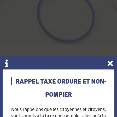
INFOS ADMINISTRATION
RAPPEL TAXE ORDURE ET NON-
POMPIER
Heures d'ouverture:
Nous rappelons que les citoyennes et citoyens,
Lundi de 17h00 à 19h00
sont soumis à la taxe non-pompier ainsi qu’à la