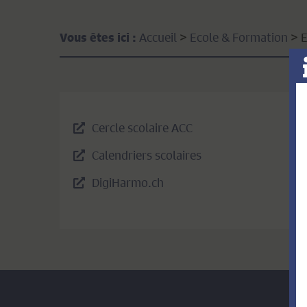
Accueil
>
Ecole & Formation
>
E
Vous êtes ici :
Cercle scolaire ACC
Calendriers scolaires
DigiHarmo.ch