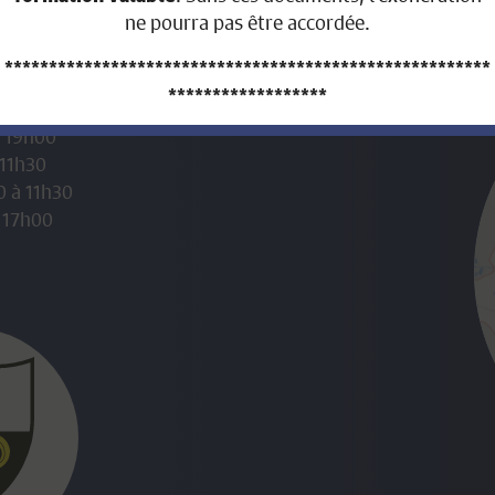
ne pourra pas être accordée.
*******************************************************
******************
verture:
à 19h00
AVIS AUX PROPRIÉTAIRES FONCIERS
 11h30
0 à 11h30
QUI ONT VENDU LEUR BIEN IMMOBILIER
 17h00
DURANT L’ANNÉE 2026
Nous portons à votre connaissance que nous n’avons
pas la possibilité technique et légale d’établir la facture
de contribution immobilière au prorata.
En effet, la Loi sur les impôts communaux (LICo) art. 13
al.3 stipule :
Cette contribution est
due par le
propriétaire
ou par l’usufruitier
inscrit au registre