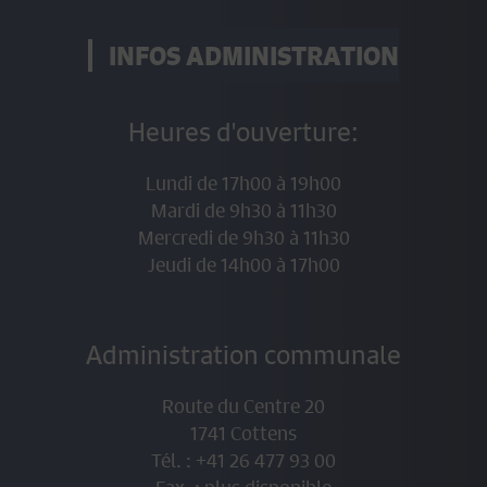
prorata.
INFOS ADMINISTRATION
En effet, la Loi sur les impôts communaux (LICo)
art. 13 al.3 stipule :
Cette contribution est
due par
le propriétaire
ou par l’usufruitier
inscrit au
Heures d'ouverture:
er
registre foncier le 1
janvier de la période
fiscale
. Elle est calculée sur la valeur fiscale fixée
Lundi de 17h00 à 19h00
au 31 décembre de l’année civile précédant la
Mardi de 9h30 à 11h30
période fiscale.
Mercredi de 9h30 à 11h30
Jeudi de 14h00 à 17h00
er
Il revient donc au propriétaire inscrit au RF au 1
janvier de l’année courante de s’arranger avec le
nouveau propriétaire.
Administration communale
************************************************
**************************
Route du Centre 20
1741 Cottens
Tél. : +41 26 477 93 00