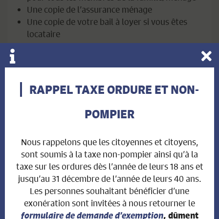
Une copie de l’assurance ménage
Une copie de votre bail à loyer si vous êtes
locataire
Une copie de votre dernier avis de taxation
Si vous arrivez avec des enfants mineurs, le
certificat de famille ou un certificat de
partenariat ou, à défaut, d’un document jugé
RAPPEL TAXE ORDURE ET NON-
équivalent
Si vous arrivez avec des enfants et êtes
POMPIER
séparé·e ou divorcé·e, la convention passée
entre les ex-époux précisant qui détient
Nous rappelons que les citoyennes et citoyens,
l’autorité parentale
sont soumis à la taxe non-pompier ainsi qu’à la
taxe sur les ordures dès l’année de leurs 18 ans et
Pour un étranger :
jusqu’au 31 décembre de l’année de leurs 40 ans.
Le formulaire complété
Les personnes souhaitant bénéficier d’une
Une copie de votre permis de séjour
exonération sont invitées à nous retourner le
Une copie des certificats d’assurance maladie
formulaire de demande d’exemption
, dûment