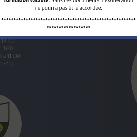
formation valable
ne pourra pas être accordée.
*******************************************************
******************
verture:
à 19h00
AVIS AUX PROPRIÉTAIRES FONCIERS
 11h30
0 à 11h30
QUI ONT VENDU LEUR BIEN IMMOBILIER
 17h00
DURANT L’ANNÉE 2026
Nous portons à votre connaissance que nous n’avons
pas la possibilité technique et légale d’établir la facture
de contribution immobilière au prorata.
En effet, la Loi sur les impôts communaux (LICo) art. 13
al.3 stipule :
Cette contribution est
due par le
propriétaire
ou par l’usufruitier
inscrit au registre