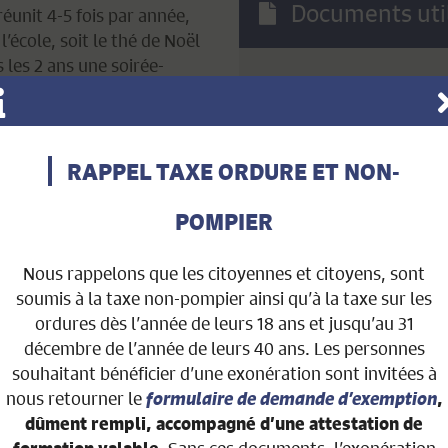
Documents util
réunit 4-5 fois par année,
’école, soit le thé de Noël
s les 2 ans une soirée-
Flyer
RAPPEL TAXE ORDURE ET NON-
POMPIER
Nous rappelons que les citoyennes et citoyens, sont
soumis à la taxe non-pompier ainsi qu’à la taxe sur les
ordures dès l’année de leurs 18 ans et jusqu’au 31
décembre de l’année de leurs 40 ans. Les personnes
souhaitant bénéficier d’une exonération sont invitées à
nous retourner le
formulaire de demande d’exemption
,
dûment rempli, accompagné d’une attestation de
. Sans ces documents, l’exonération