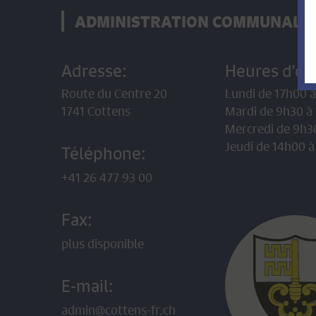
ADMINISTRATION COMMUNALE
Adresse:
Heures d'ou
Route du Centre 20
Lundi de 17h00 
1741 Cottens
Mardi de 9h30 à
Mercredi de 9h3
Jeudi de 14h00 à
Téléphone:
+41 26 477 93 00
Fax:
plus disponible
E-mail:
admin@cottens-fr.ch