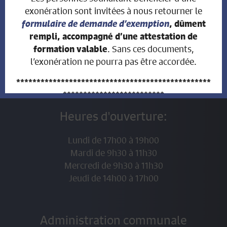
exonération sont invitées à nous retourner le
formulaire de demande d’exemption
, dûment
rempli, accompagné d’une attestation de
. Sans ces documents,
formation valable
l’exonération ne pourra pas être accordée.
INFOS ADMINISTRATION
************************************************
*************************
Heures d'ouverture:
AVIS AUX PROPRIÉTAIRES
Lundi de 17h00 à 19h00
FONCIERS
QUI ONT VENDU LEUR
Mardi de 9h30 à 11h30
Mercredi de 9h30 à 11h30
BIEN IMMOBILIER DURANT
Jeudi de 14h00 à 17h00
L’ANNÉE 2026
Administration communale
Nous portons à votre connaissance que nous