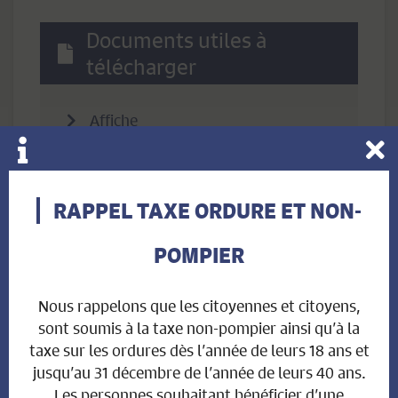
Documents utiles à
télécharger
Affiche
Liens utiles
RAPPEL TAXE ORDURE ET NON-
POMPIER
Formulaire en ligne
Nous rappelons que les citoyennes et citoyens,
sont soumis à la taxe non-pompier ainsi qu’à la
taxe sur les ordures dès l’année de leurs 18 ans et
jusqu’au 31 décembre de l’année de leurs 40 ans.
Les personnes souhaitant bénéficier d’une
Voir toutes les actualités