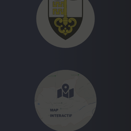
En effet, la Loi sur les impôts communaux (LICo)
art. 13 al.3 stipule :
Cette contribution est
due par
le propriétaire
ou par l’usufruitier
inscrit au
er
registre foncier le 1
janvier de la période
fiscale
. Elle est calculée sur la valeur fiscale fixée
au 31 décembre de l’année civile précédant la
période fiscale.
er
Il revient donc au propriétaire inscrit au RF au 1
janvier de l’année courante de s’arranger avec le
nouveau propriétaire.
************************************************
**************************
MAP
INTERACTIF