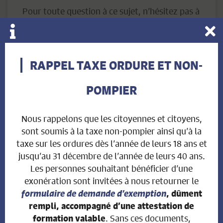
Pour toute question à ce sujet, n’hésitez pas à
vous adresser directement à la Chancellerie
fédérale
spr@bk.admin.ch
.
RAPPEL TAXE ORDURE ET NON-
POMPIER
Voir toutes les actualités
Nous rappelons que les citoyennes et citoyens,
sont soumis à la taxe non-pompier ainsi qu’à la
taxe sur les ordures dès l’année de leurs 18 ans et
jusqu’au 31 décembre de l’année de leurs 40 ans.
Les personnes souhaitant bénéficier d’une
exonération sont invitées à nous retourner le
formulaire de demande d’exemption
, dûment
INFOS ADMINISTRATION
rempli, accompagné d’une attestation de
. Sans ces documents,
formation valable